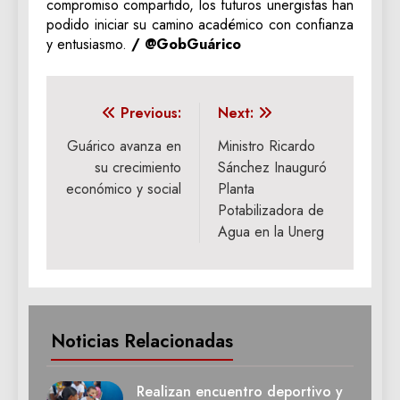
compromiso compartido, los futuros unergistas han
podido iniciar su camino académico con confianza
y entusiasmo.
/ @GobGuárico
Navegación
Previous:
Next:
de
Guárico avanza en
Ministro Ricardo
su crecimiento
Sánchez Inauguró
entradas
económico y social
Planta
Potabilizadora de
Agua en la Unerg
Noticias Relacionadas
Realizan encuentro deportivo y