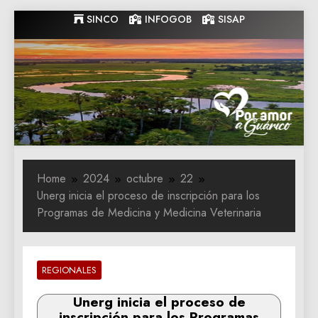
Skip
SINCO
INFOGOB
SISAP
to
content
Gobernacion
Gobernacion de Guarico
de Guarico
Home
2024
octubre
22
Unerg inicia el proceso de inscripción para los
Programas de Medicina y Medicina Veterinaria
REGIONALES
Unerg inicia el proceso de
inscripción para los Programas