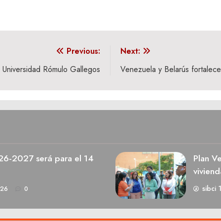
Previous:
Next:
 Universidad Rómulo Gallegos
Venezuela y Belarús fortalece
026-2027 será para el 14
Plan V
viviend
sibci 
026
0