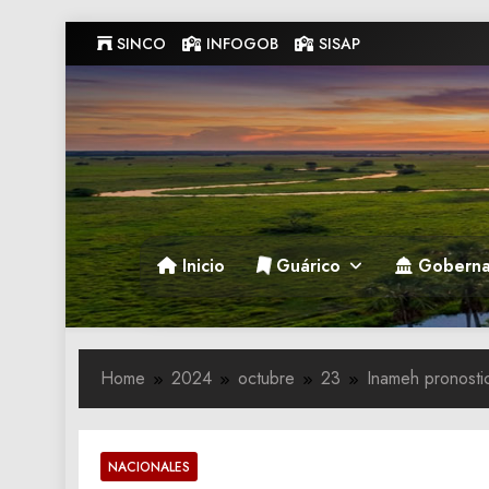
Skip
SINCO
INFOGOB
SISAP
to
content
Gobernacion de Guarico
Gobernacion de Guarico
Inicio
Guárico
Goberna
Home
2024
octubre
23
Inameh pronostic
NACIONALES