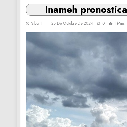
Inameh pronostica
Sibci 1
23 De Octubre De 2024
0
1 Mins