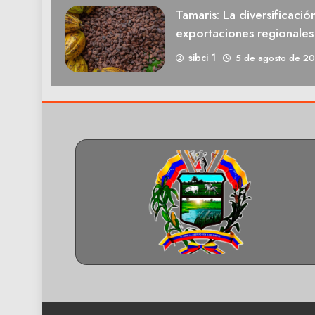
Tamaris: La diversificació
exportaciones regionale
sibci 1
5 de agosto de 2