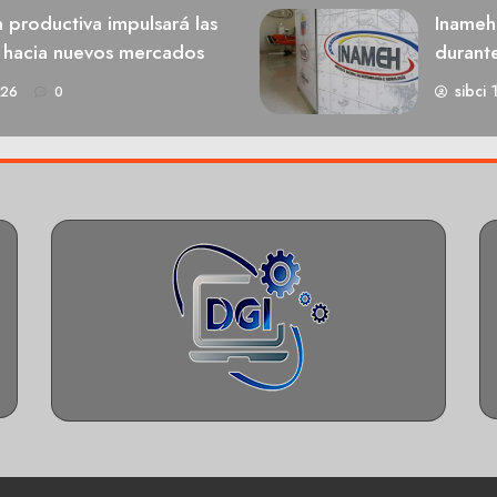
n productiva impulsará las
Inameh
s hacia nuevos mercados
durant
sibci 
026
0