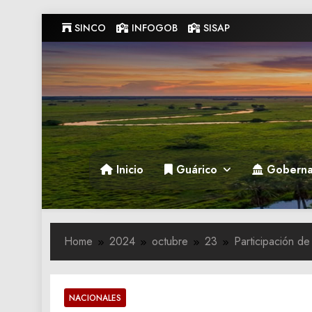
Skip
SINCO
INFOGOB
SISAP
to
content
Gobernacion de Guarico
Gobernacion de Guarico
Inicio
Guárico
Goberna
Home
2024
octubre
23
Participación d
NACIONALES