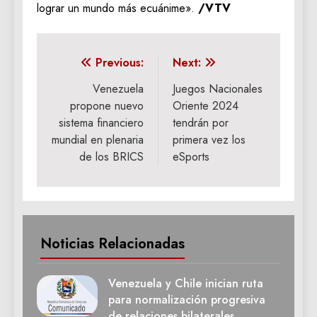
lograr un mundo más ecuánime».
/VTV
Navegación
Previous:
Next:
de
Venezuela
Juegos Nacionales
propone nuevo
Oriente 2024
entradas
sistema financiero
tendrán por
mundial en plenaria
primera vez los
de los BRICS
eSports
Noticias Relacionadas
Venezuela y Chile inician ruta
para normalización progresiva
de relaciones bilaterales