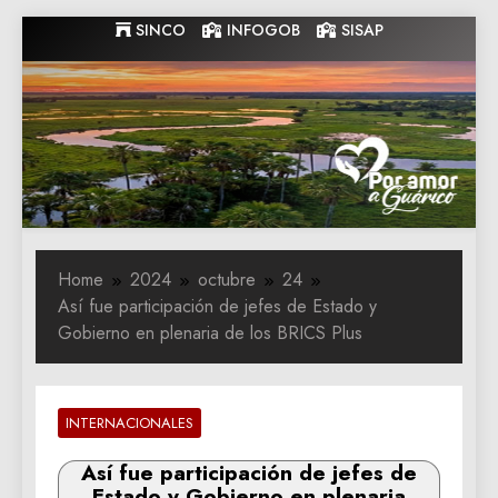
Skip
SINCO
INFOGOB
SISAP
to
content
Gobernacion
Gobernacion de Guarico
de Guarico
Home
2024
octubre
24
Así fue participación de jefes de Estado y
Gobierno en plenaria de los BRICS Plus
INTERNACIONALES
Así fue participación de jefes de
Estado y Gobierno en plenaria