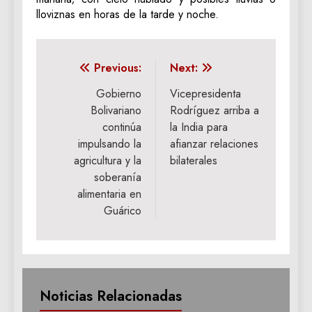
lloviznas en horas de la tarde y noche.
Navegación
Previous:
Next:
de
Gobierno
Vicepresidenta
Bolivariano
Rodríguez arriba a
entradas
continúa
la India para
impulsando la
afianzar relaciones
agricultura y la
bilaterales
soberanía
alimentaria en
Guárico
Noticias Relacionadas