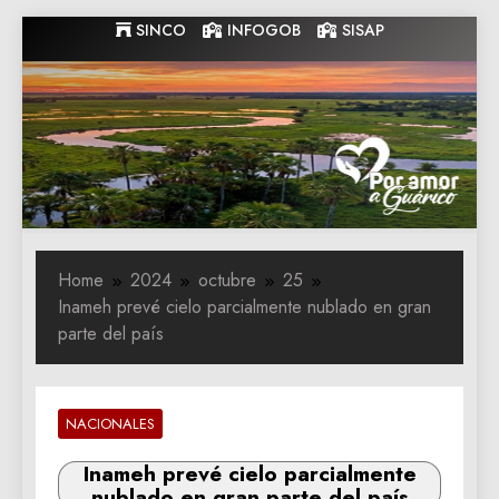
Skip
SINCO
INFOGOB
SISAP
to
content
Gobernacion
Gobernacion de Guarico
de Guarico
Home
2024
octubre
25
Inameh prevé cielo parcialmente nublado en gran
parte del país
NACIONALES
Inameh prevé cielo parcialmente
nublado en gran parte del país