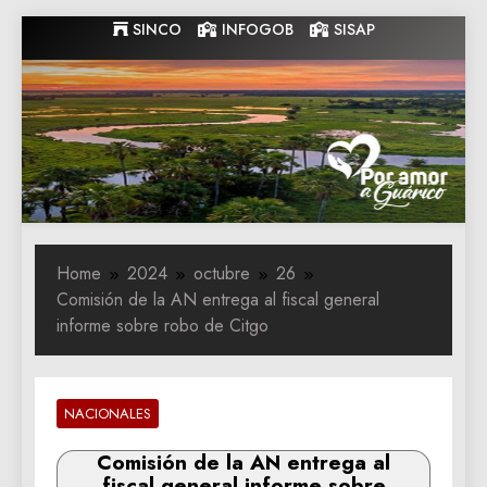
Skip
SINCO
INFOGOB
SISAP
to
content
Gobernacion
Gobernacion de Guarico
de Guarico
Home
2024
octubre
26
Comisión de la AN entrega al fiscal general
informe sobre robo de Citgo
NACIONALES
Comisión de la AN entrega al
fiscal general informe sobre