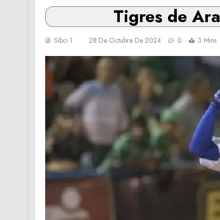
Tigres de Ara
Sibci 1
28 De Octubre De 2024
0
3 Mins