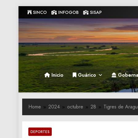
Skip
SINCO
INFOGOB
SISAP
to
content
Gobernacion de Guarico
Gobernacion de Guarico
Inicio
Guárico
Goberna
Home
2024
octubre
28
Tigres de Aragu
DEPORTES