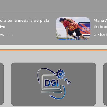
dra suma medalla de plata
María A
ivo
skateb
sibci 
026
0