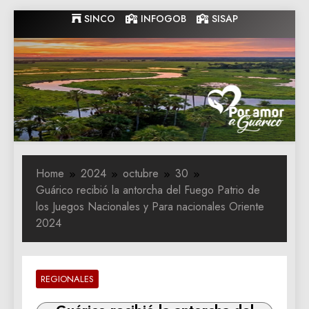
Skip
SINCO
INFOGOB
SISAP
to
content
Gobernacion
Gobernacion de Guarico
de Guarico
Home
2024
octubre
30
Guárico recibió la antorcha del Fuego Patrio de
los Juegos Nacionales y Para nacionales Oriente
2024
REGIONALES