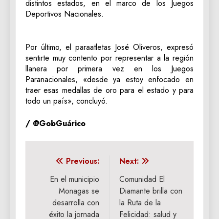
distintos estados, en el marco de los Juegos
Deportivos Nacionales.
Por último, el paraatletas José Oliveros, expresó
sentirte muy contento por representar a la región
llanera por primera vez en los Juegos
Paranacionales, «desde ya estoy enfocado en
traer esas medallas de oro para el estado y para
todo un país», concluyó.
/ @GobGuárico
Navegación
Previous:
Next:
de
En el municipio
Comunidad El
Monagas se
Diamante brilla con
entradas
desarrolla con
la Ruta de la
éxito la jornada
Felicidad: salud y