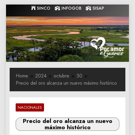
Skip
SINCO
INFOGOB
SISAP
to
content
Gobernacion
Gobernacion de Guarico
de Guarico
Home
2024
octubre
30
Precio del oro alcanza un nuevo máximo histórico
NACIONALES
Precio del oro alcanza un nuevo
máximo histórico