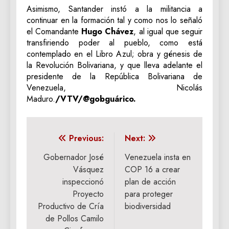
Asimismo, Santander instó a la militancia a
continuar en la formación tal y como nos lo señaló
el Comandante
Hugo Chávez
, al igual que seguir
transfiriendo poder al pueblo, como está
contemplado en el Libro Azul; obra y génesis de
la Revolución Bolivariana, y que lleva adelante el
presidente de la República Bolivariana de
Venezuela, Nicolás
Maduro.
/VTV/@gobguárico.
Navegación
Previous:
Next:
de
Gobernador José
Venezuela insta en
Vásquez
COP 16 a crear
entradas
inspeccionó
plan de acción
Proyecto
para proteger
Productivo de Cría
biodiversidad
de Pollos Camilo