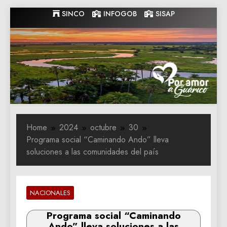
Skip
SINCO
INFOGOB
SISAP
to
content
Gobernacion
Gobernacion de Guarico
de Guarico
Home
2024
octubre
30
Programa social “Caminando Ando” lleva
soluciones a las comunidades del país
NACIONALES
Programa social “Caminando
Ando” lleva soluciones a las