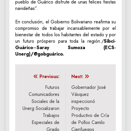
pueblo de Guárico disfrute de unas felices fiestas
navideñas”.
En conclusión, el Gobierno Bolivariano reafirma su
compromiso de trabajar incansablemente por el
bienestar de todos los habitantes del estado y por
un futuro próspero para toda la región./
Sibci-
Guárico
–
Saray Sumoza (ECS-
Unerg)/@gobguárico.
Navegación
Previous:
Next:
de
Futuros
Gobernador José
Comunicadores
Vásquez
entradas
Sociales de la
inspeccionó
Unerg Socializaron
Proyecto
Trabajos
Productivo de Cría
Especiales de
de Pollos Camilo
Grado
Cienfuegos