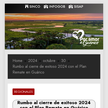
Skip
SINCO
INFOGOB
SISAP
to
content
Gobernacion
Gobernacion de Guarico
de Guarico
Home
2024
octubre
30
Rumbo al cierre de exitoso 2024 con el Plan
Remate en Guárico
REGIONALES
Rumbo al cierre de exitoso 2024
con el Plan Remate en Guárico