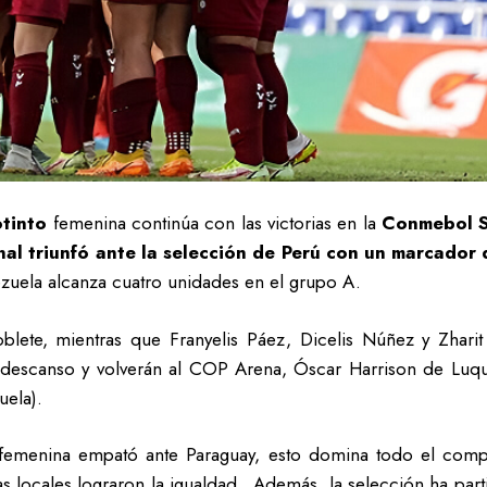
tinto
femenina continúa con las victorias en la
Conmebol S
al triunfó ante la selección de Perú con un marcador 
ezuela alcanza cuatro unidades en el grupo A.
doblete, mientras que Franyelis Páez, Dicelis Núñez y Zhar
 descanso y volverán al COP Arena, Óscar Harrison de Luque
uela).
 femenina empató ante Paraguay, esto domina todo el comp
las locales lograron la igualdad. Además, la selección ha pa