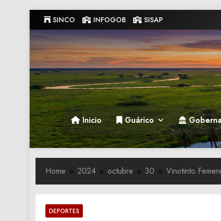
Skip
SINCO
INFOGOB
SISAP
to
content
Gobernacion de Guarico
Gobernacion de Guarico
Inicio
Guárico
Goberna
Home
2024
octubre
30
Vinotinto Femen
DEPORTES