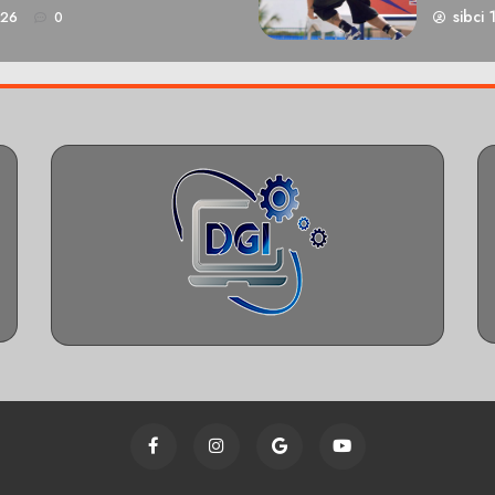
sibci 
026
0