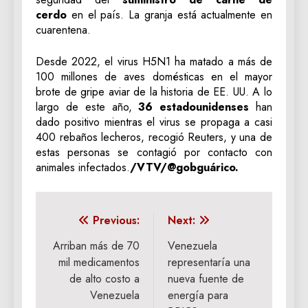
cerdo
en el país. La granja está actualmente en
cuarentena.
Desde 2022, el virus H5N1 ha matado a más de
100 millones de aves domésticas en el mayor
brote de gripe aviar de la historia de EE. UU. A lo
largo de este año,
36 estadounidenses
han
dado positivo mientras el virus se propaga a casi
400 rebaños lecheros, recogió Reuters, y una de
estas personas se contagió por contacto con
animales infectados.
/VTV/@gobguárico.
Navegación
Previous:
Next:
de
Arriban más de 70
Venezuela
mil medicamentos
representaría una
entradas
de alto costo a
nueva fuente de
Venezuela
energía para