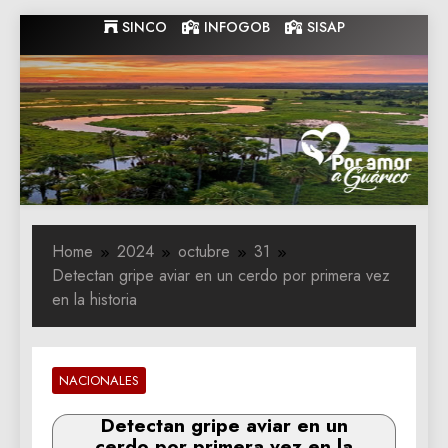
Skip
SINCO
INFOGOB
SISAP
to
content
Gobernacion
Gobernacion de Guarico
de Guarico
Home
2024
octubre
31
Detectan gripe aviar en un cerdo por primera vez
en la historia
NACIONALES
Detectan gripe aviar en un
cerdo por primera vez en la