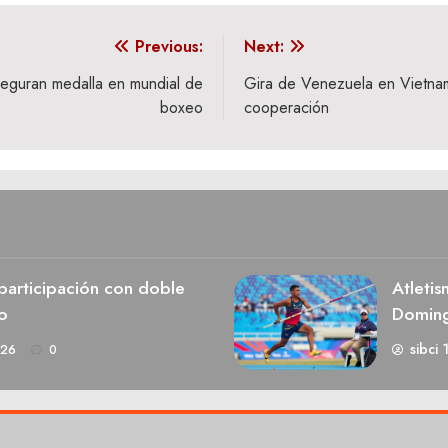
Previous:
Next:
eguran medalla en mundial de
Gira de Venezuela en Vietnam 
boxeo
cooperación
participación con doble
Atletis
o
Domin
sibci 
026
0