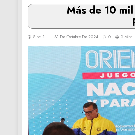
Más de 10 mil
Sibci 1
31 De Octubre De 2024
0
3 Mins