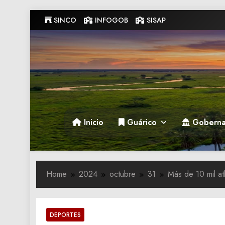
Skip
SINCO
INFOGOB
SISAP
to
content
Gobernacion de Guarico
Gobernacion de Guarico
Inicio
Guárico
Goberna
Home
2024
octubre
31
Más de 10 mil a
DEPORTES