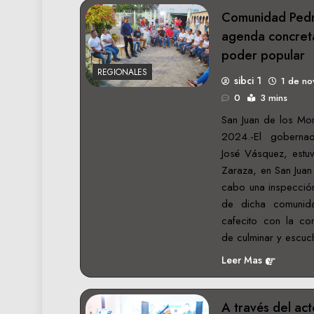
Comunidad Pedr
agenda concreta
poder popular
REGIONALES
sibci 1
1 de n
0
3 mins
San Juan de los Mo
2024.-El goberna
José Vásquez, estu
Zaraza, en San Juan
cabo una inspección
de dicha comuni
cafecito con la co
de culminar y escu
Leer Mas
A través del ac