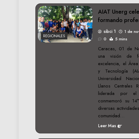
AIAT Unerg cel
formando profes
sibci 1
1 de n
REGIONALES
0
5 mins
Caracas, 01 de N
una visión de f
excelencia, el Área
y Tecnología (AI
Universidad Nacio
Llanos Centrales 
liderada por el
conmemoró su 14° 
diversas actividades
comunidad…
Leer Mas