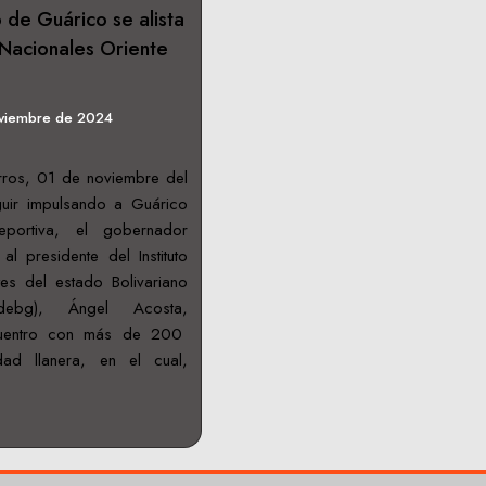
de Guárico se alista
 Nacionales Oriente
oviembre de 2024
rros, 01 de noviembre del
uir impulsando a Guárico
portiva, el gobernador
al presidente del Instituto
es del estado Bolivariano
debg), Ángel Acosta,
ncuentro con más de 200
dad llanera, en el cual,