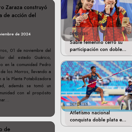
o Zaraza construyó
 de acción del
oviembre de 2024
DEPORTES
Sable femenino cerró su
participación con doble
rros, 01 de noviembre del
bronce en Santo Domingo
dor del estado Guárico,
vo en la comunidad Pedro
 de los Morros, llevando a
 a la Planta Potabilizadora
dad, además se tomó un
munidad con el propósito
char…
DEPORTES
Atletismo nacional
conquista doble plata en
Santo Domingo
to de