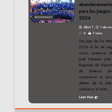
abanderamiento 
para los Juegos
2024
REGIONALES
sibci 1
1 de n
0
7 mins
San Juan de los Mo
2024.-A fin de seg
como potencia de
José Vásquez junto 
Regional de Deport
de Guárico (Ir
sostuvieron un e
atletas de la enti
realizaron el acto…
Leer Mas