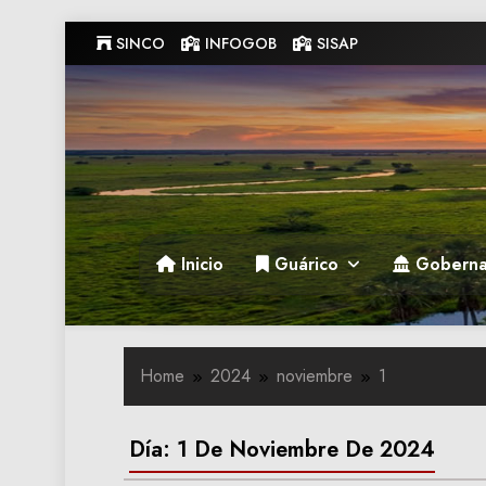
Skip
SINCO
INFOGOB
SISAP
to
content
Gobernacion de Guarico
Gobernacion de Guarico
Inicio
Guárico
Goberna
Home
2024
noviembre
1
Día:
1 De Noviembre De 2024