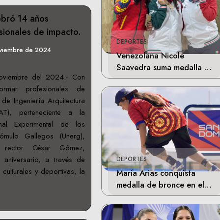
ebró 14 años
ionales de impacto.
DEPORTES
oviembre de 2024
Venezolana Nicole
Saavedra suma medalla de
oviembre del 2024.- Con
plata en la final de Tiro
ormar profesionales de
Deportivo
 de Ingeniería Arquitectura
AT), perteneciente a la
nal Experimental de los
Rómulo Gallegos (Unerg),
 rector César Gómez,
aniversario, a través de
DEPORTES
 culturales y deportivas, la
María Arias conquista
medalla de bronce en el
skateboarding de los
Juegos Centroamericanos