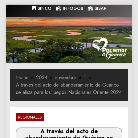
Skip
SINCO
INFOGOB
SISAP
to
content
Gobernacion
Gobernacion de Guarico
de Guarico
Home
2024
noviembre
1
A través del acto de abanderamiento de Guárico
se alista para los Juegos Nacionales Oriente 2024
REGIONALES
A través del acto de
abanderamiento de Guárico se