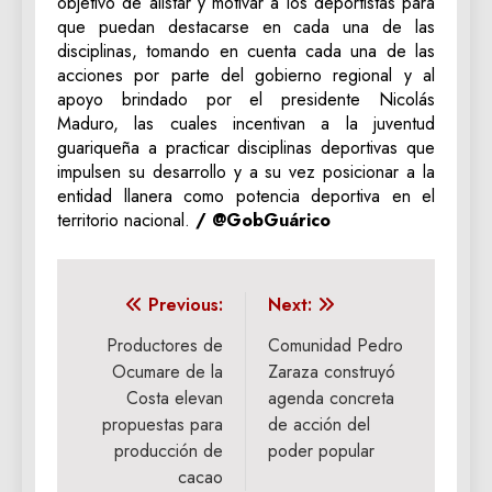
objetivo de alistar y motivar a los deportistas para
que puedan destacarse en cada una de las
disciplinas, tomando en cuenta cada una de las
acciones por parte del gobierno regional y al
apoyo brindado por el presidente Nicolás
Maduro, las cuales incentivan a la juventud
guariqueña a practicar disciplinas deportivas que
impulsen su desarrollo y a su vez posicionar a la
entidad llanera como potencia deportiva en el
territorio nacional.
/ @GobGuárico
Navegación
Previous:
Next:
de
Productores de
Comunidad Pedro
Ocumare de la
Zaraza construyó
entradas
Costa elevan
agenda concreta
propuestas para
de acción del
producción de
poder popular
cacao