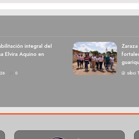
ilitación integral del
Zaraza 
a Elvira Aquino en
fortale
guariq
sibci 
026
0