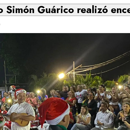
 Simón Guárico realizó enc
s