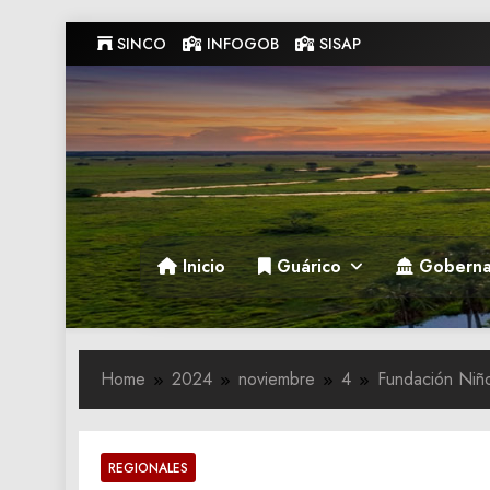
Skip
SINCO
INFOGOB
SISAP
to
content
Gobernacion de Guarico
Gobernacion de Guarico
Inicio
Guárico
Goberna
Home
2024
noviembre
4
Fundación Niño
REGIONALES