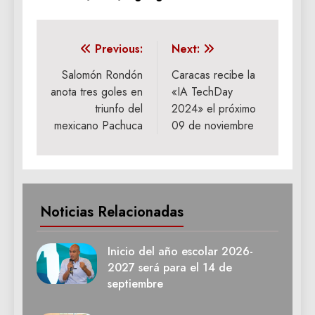
Navegación
Previous:
Next:
de
Salomón Rondón
Caracas recibe la
anota tres goles en
«IA TechDay
entradas
triunfo del
2024» el próximo
mexicano Pachuca
09 de noviembre
Noticias Relacionadas
Inicio del año escolar 2026-
2027 será para el 14 de
septiembre