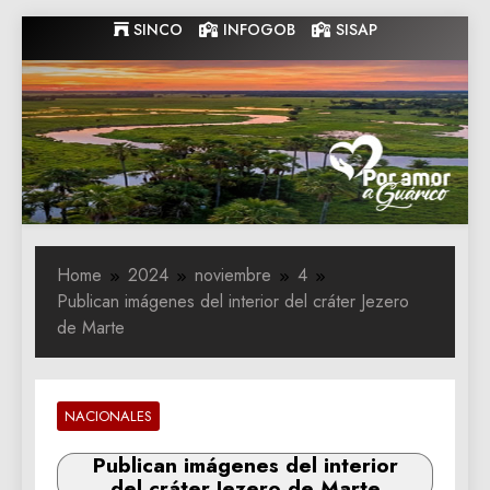
Skip
SINCO
INFOGOB
SISAP
to
content
Gobernacion
Gobernacion de Guarico
de Guarico
Home
2024
noviembre
4
Publican imágenes del interior del cráter Jezero
de Marte
NACIONALES
Publican imágenes del interior
del cráter Jezero de Marte