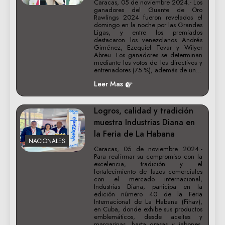
Caracas, 05 de noviembre 2024.- Los
ganadores del Guante de Oro
Rawlings 2024 fueron revelados el
domingo en la noche por las Grandes
Ligas, y entre los premiados
destacaron los venezolanos Andrés
Giménez, Ezequiel Tovar y Wilyer
Abreu. Los ganadores se determinan
mediante los votos de los directivos y
entrenadores (75 %), además de un…
Leer Mas
Logros, calidad y tradición
muestra Industrias Diana en
la Feria de La Habana
NACIONALES
Caracas, 05 de noviembre 2024.-
Para reafirmar su compromiso con la
excelencia, tradición y el
fortalecimiento de lazos comerciales
con el mercado internacional,
Industrias Diana, participa en la
edición número 40 de la Feria
Internacional de La Habana (Fihav),
en Cuba, donde exhibe sus productos
emblemáticos, desde aceites y
margarinas, hasta grasas y jabones,