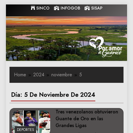
Skip
SINCO
INFOGOB
SISAP
to
content
Gobernacion
Gobernacion de Guarico
de Guarico
Home
2024
noviembre
5
Día:
5 De Noviembre De 2024
Tres venezolanos obtuvieron
Guante de Oro en las
Grandes Ligas
DEPORTES