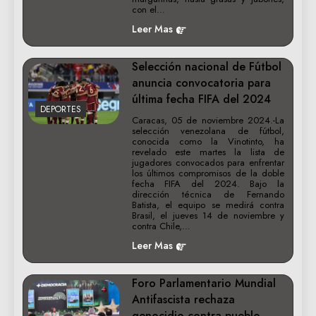
con el…
Leer Mas
Selección nacional de Fútbol
anuncia convocatoria para
última fecha FIFA del 2024
DEPORTES
Caracas, 05 de noviembre 2024.-La
selección venezolana de fútbol,
conocida como la Vinotinto, ha
revelado este martes la lista de
jugadores convocados para enfrentar
los últimos compromisos de la doble
fecha FIFA del 2024. Bajo la
dirección técnica de Fernando
Batista, el equipo se medirá contra
Brasil, el jueves 14 de noviembre y
contra Chile,…
Leer Mas
Foro Parlamentario Mundial
Antifascista rechaza
genocidio contra pueblo