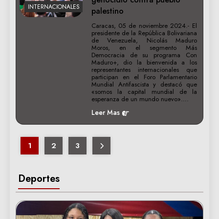
INTERNACIONALES
palestino
Caracas, 05 de noviembre 2024.- El
presidente de la República Bolivariana
de Venezuela, Nicolás Maduro
Moros, en el segmento Más
Democracia de su programa Con
Maduro+, dio la bienvenida a los
representantes internacionales que
participan en el Foro Parlamentario
Mundial Antifascista y destacó que
«somos la capital mundial de la
esperanza de un mundo nuevo»….
Leer Mas
1
2
3
Deportes