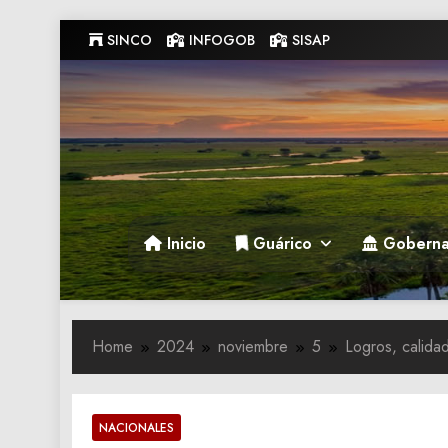
Skip
SINCO
INFOGOB
SISAP
to
content
Gobernacion de Guarico
Gobernacion de Guarico
Inicio
Guárico
Goberna
Home
2024
noviembre
5
Logros, calidad
NACIONALES