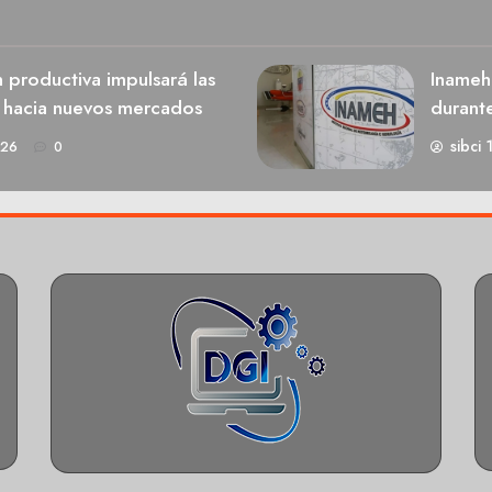
n productiva impulsará las
Inameh
s hacia nuevos mercados
durant
sibci 
026
0