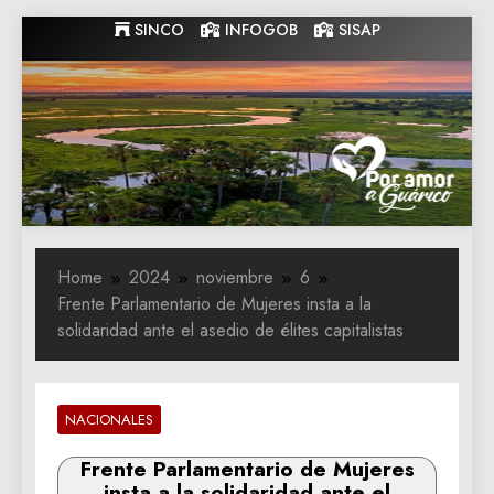
Skip
SINCO
INFOGOB
SISAP
to
content
Gobernacion
Gobernacion de Guarico
de Guarico
Home
2024
noviembre
6
Frente Parlamentario de Mujeres insta a la
solidaridad ante el asedio de élites capitalistas
NACIONALES
Frente Parlamentario de Mujeres
insta a la solidaridad ante el