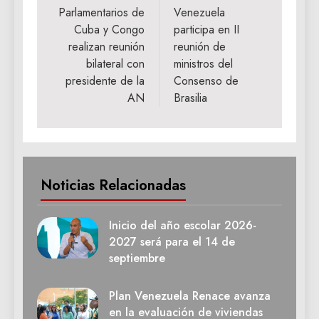
de
Parlamentarios de
Venezuela
Cuba y Congo
participa en II
entradas
realizan reunión
reunión de
bilateral con
ministros del
presidente de la
Consenso de
AN
Brasilia
Noticias Relacionadas
Inicio del año escolar 2026-
2027 será para el 14 de
septiembre
Plan Venezuela Renace avanza
en la evaluación de viviendas