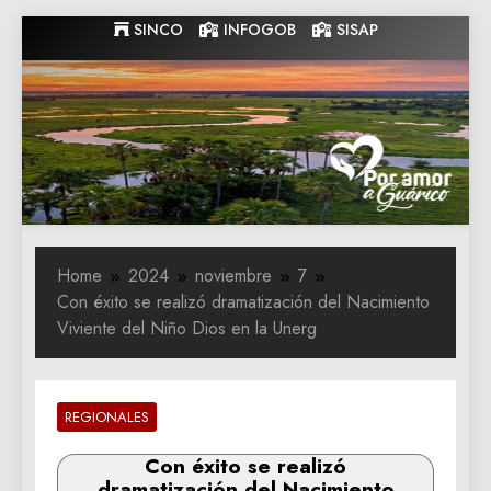
Skip
SINCO
INFOGOB
SISAP
to
content
Gobernacion
Gobernacion de Guarico
de Guarico
Home
2024
noviembre
7
Con éxito se realizó dramatización del Nacimiento
Viviente del Niño Dios en la Unerg
REGIONALES
Con éxito se realizó
dramatización del Nacimiento