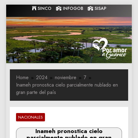
Skip
SINCO
INFOGOB
SISAP
to
content
Gobernacion
Gobernacion de Guarico
de Guarico
Home
2024
noviembre
7
Inameh pronostica cielo parcialmente nublado en
gran parte del país
NACIONALES
Inameh pronostica cielo
parcialmente nublado en gran