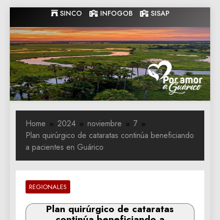
Skip
SINCO
INFOGOB
SISAP
to
content
Gobernacion
Gobernacion de Guarico
de Guarico
Home
2024
noviembre
7
Plan quirúrgico de cataratas continúa beneficiando
a pacientes en Guárico
REGIONALES
Plan quirúrgico de cataratas
continúa beneficiando a