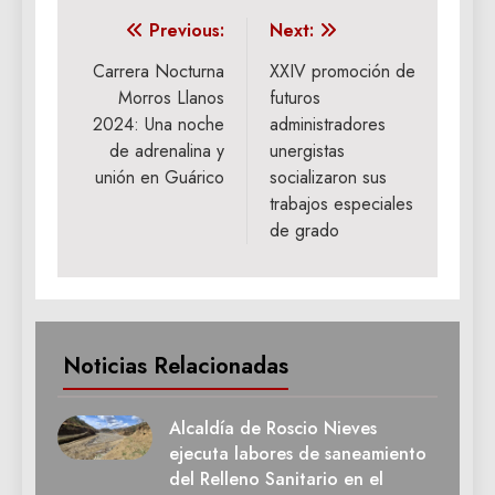
Navegación
Previous:
Next:
de
Carrera Nocturna
XXIV promoción de
Morros Llanos
futuros
entradas
2024: Una noche
administradores
de adrenalina y
unergistas
unión en Guárico
socializaron sus
trabajos especiales
de grado
Noticias Relacionadas
Alcaldía de Roscio Nieves
ejecuta labores de saneamiento
del Relleno Sanitario en el