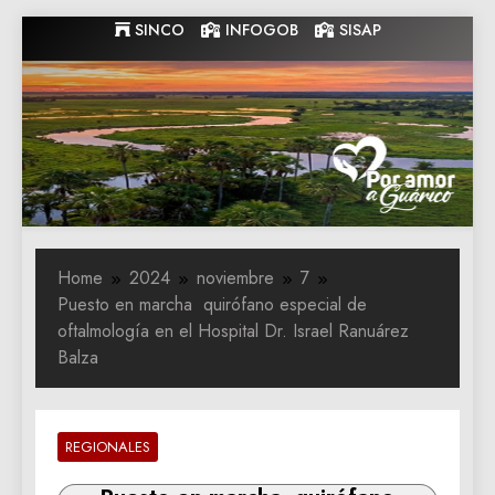
Skip
SINCO
INFOGOB
SISAP
to
content
Gobernacion
Gobernacion de Guarico
de Guarico
Home
2024
noviembre
7
Puesto en marcha quirófano especial de
oftalmología en el Hospital Dr. Israel Ranuárez
Balza
REGIONALES