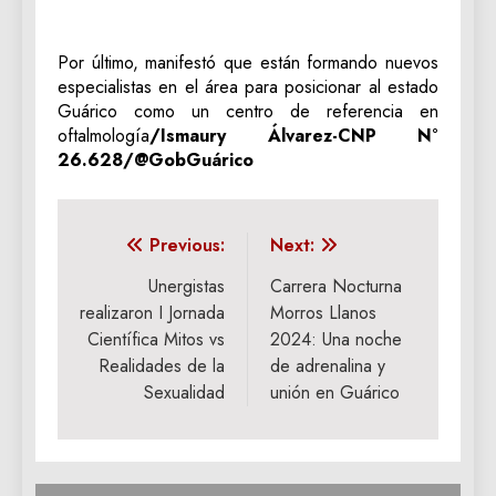
Por último, manifestó que están formando nuevos
especialistas en el área para posicionar al estado
Guárico como un centro de referencia en
oftalmología
/Ismaury Álvarez-CNP N°
26.628/@GobGuárico
Navegación
Previous:
Next:
de
Unergistas
Carrera Nocturna
realizaron I Jornada
Morros Llanos
entradas
Científica Mitos vs
2024: Una noche
Realidades de la
de adrenalina y
Sexualidad
unión en Guárico