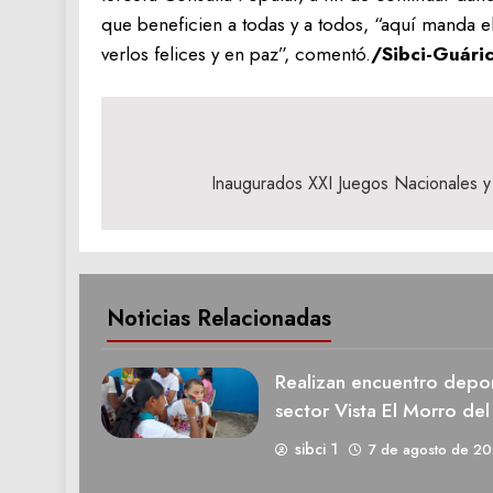
que beneficien a todas y a todos, “aquí manda e
verlos felices y en paz”, comentó.
/Sibci-Guári
Navegación
de
Inaugurados XXI Juegos Nacionales y
entradas
Noticias Relacionadas
Realizan encuentro deport
sector Vista El Morro del
sibci 1
7 de agosto de 2