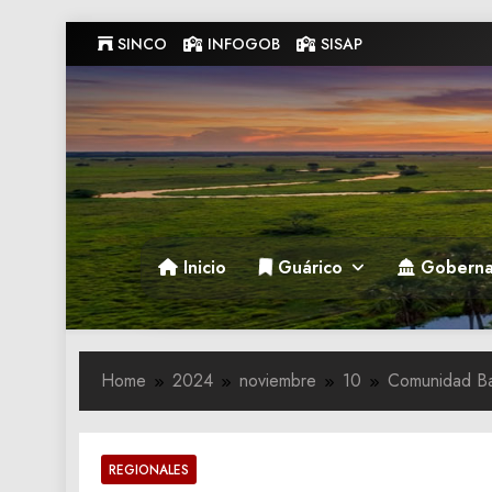
Skip
SINCO
INFOGOB
SISAP
to
content
Gobernacion de Guarico
Gobernacion de Guarico
Inicio
Guárico
Goberna
Home
2024
noviembre
10
Comunidad Ban
REGIONALES