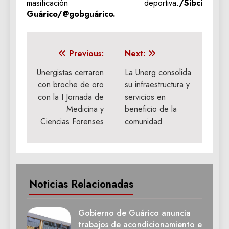
masificación deportiva.
/Sibci
Guárico/@gobguárico.
Navegación
Previous:
Next:
de
Unergistas cerraron
La Unerg consolida
con broche de oro
su infraestructura y
entradas
con la I Jornada de
servicios en
Medicina y
beneficio de la
Ciencias Forenses
comunidad
Noticias Relacionadas
Gobierno de Guárico anuncia
trabajos de acondicionamiento e