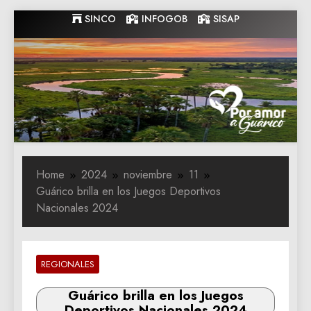
Skip
SINCO
INFOGOB
SISAP
to
content
Gobernacion
Gobernacion de Guarico
de Guarico
Home
2024
noviembre
11
Guárico brilla en los Juegos Deportivos
Nacionales 2024
REGIONALES
Guárico brilla en los Juegos
Deportivos Nacionales 2024