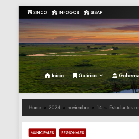
Skip
SINCO
INFOGOB
SISAP
to
content
Gobernacion de Guarico
Gobernacion de Guarico
Inicio
Guárico
Goberna
Home
2024
noviembre
14
Estudiantes re
MUNICIPALES
REGIONALES