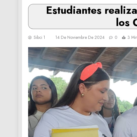
Estudiantes realiz
los 
Sibci 1
14 De Noviembre De 2024
0
3 Mi