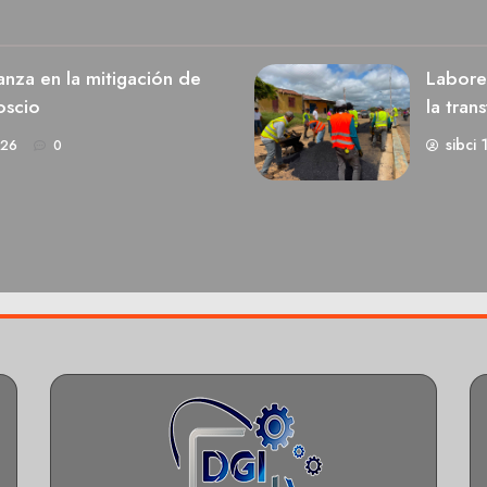
nza en la mitigación de
Labores
oscio
la tran
sibci 
026
0