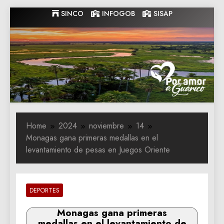
Skip
SINCO
INFOGOB
SISAP
to
content
Gobernacion
Gobernacion de Guarico
de Guarico
Home
2024
noviembre
14
Monagas gana primeras medallas en el
levantamiento de pesas en Juegos Oriente
DEPORTES
Monagas gana primeras
medallas en el levantamiento de