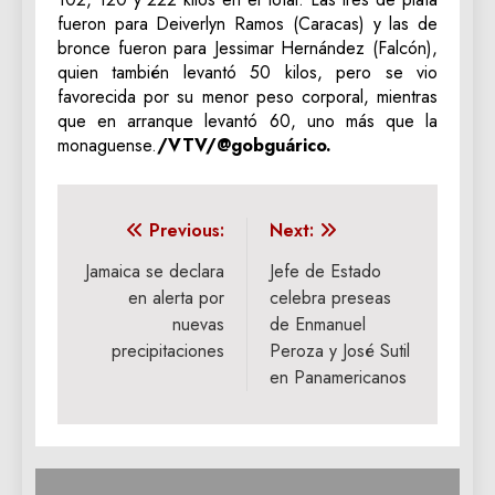
fueron para Deiverlyn Ramos (Caracas) y las de
bronce fueron para Jessimar Hernández (Falcón),
quien también levantó 50 kilos, pero se vio
favorecida por su menor peso corporal, mientras
que en arranque levantó 60, uno más que la
monaguense.
/VTV/@gobguárico.
Navegación
Previous:
Next:
de
Jamaica se declara
Jefe de Estado
en alerta por
celebra preseas
entradas
nuevas
de Enmanuel
precipitaciones
Peroza y José Sutil
en Panamericanos