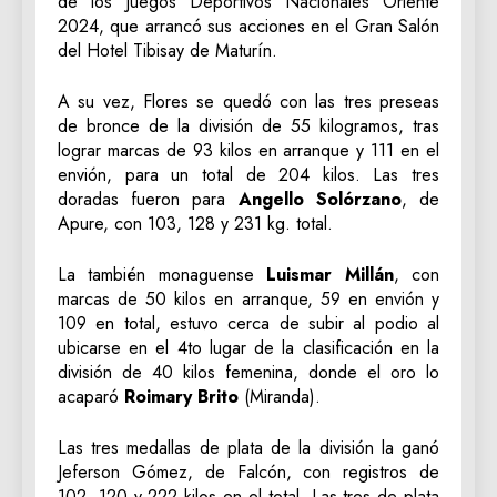
de los Juegos Deportivos Nacionales Oriente
2024, que arrancó sus acciones en el Gran Salón
del Hotel Tibisay de Maturín.
A su vez, Flores se quedó con las tres preseas
de bronce de la división de 55 kilogramos, tras
lograr marcas de 93 kilos en arranque y 111 en el
envión, para un total de 204 kilos. Las tres
doradas fueron para
Angello Solórzano
, de
Apure, con 103, 128 y 231 kg. total.
La también monaguense
Luismar Millán
, con
marcas de 50 kilos en arranque, 59 en envión y
109 en total, estuvo cerca de subir al podio al
ubicarse en el 4to lugar de la clasificación en la
división de 40 kilos femenina, donde el oro lo
acaparó
Roimary Brito
(Miranda).
Las tres medallas de plata de la división la ganó
Jeferson Gómez, de Falcón, con registros de
102, 120 y 222 kilos en el total. Las tres de plata