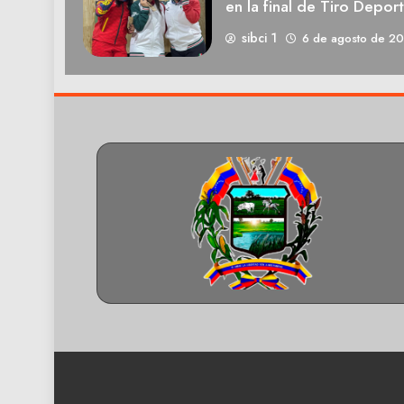
en la final de Tiro Deport
sibci 1
6 de agosto de 2