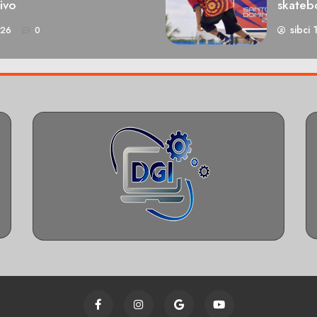
ivo
skateb
sibci 
026
0