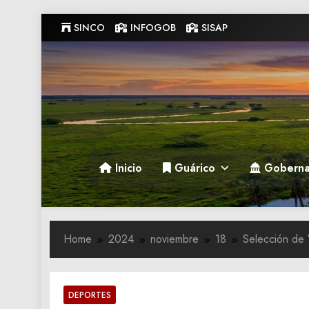
Skip
SINCO
INFOGOB
SISAP
to
content
Gobernacion de Guarico
Gobernacion de Guarico
Inicio
Guárico
Goberna
Home
2024
noviembre
18
Selección de 
DEPORTES