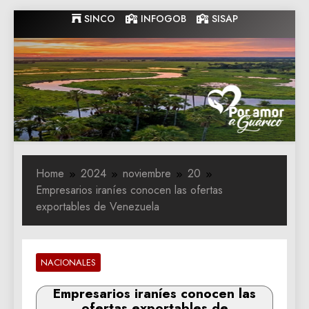
Skip
SINCO
INFOGOB
SISAP
to
content
Gobernacion
Gobernacion de Guarico
de Guarico
Home
2024
noviembre
20
Empresarios iraníes conocen las ofertas
exportables de Venezuela
NACIONALES
Empresarios iraníes conocen las
ofertas exportables de