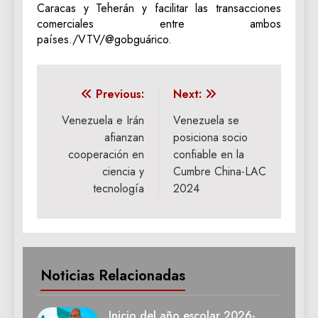
Caracas y Teherán y facilitar las transacciones
comerciales entre ambos
países./VTV/@gobguárico.
Navegación
Previous:
Next:
de
Venezuela e Irán
Venezuela se
afianzan
posiciona socio
entradas
cooperación en
confiable en la
ciencia y
Cumbre China-LAC
tecnología
2024
Noticias Relacionadas
Inicio del año escolar 2026-