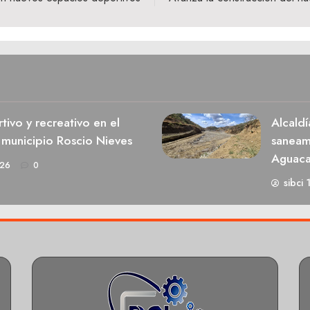
ivo y recreativo en el
Alcaldí
 municipio Roscio Nieves
saneami
Aguaca
026
0
sibci 