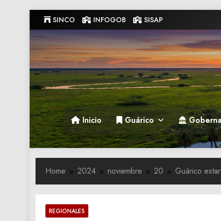
Skip
SINCO
INFOGOB
SISAP
to
content
Gobernacion de Guarico
Gobernacion de Guarico
Inicio
Guárico
Goberna
Home
2024
noviembre
20
Guárico esta
REGIONALES