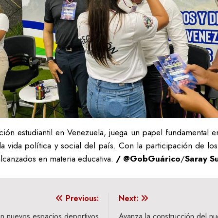
ión estudiantil en Venezuela, juega un papel fundamental e
la vida política y social del país. Con la participación de l
alcanzados en materia educativa.
/ @GobGuárico
/
Saray S
Previous:
Next:
con nuevos espacios deportivos
Avanza la construcción del n