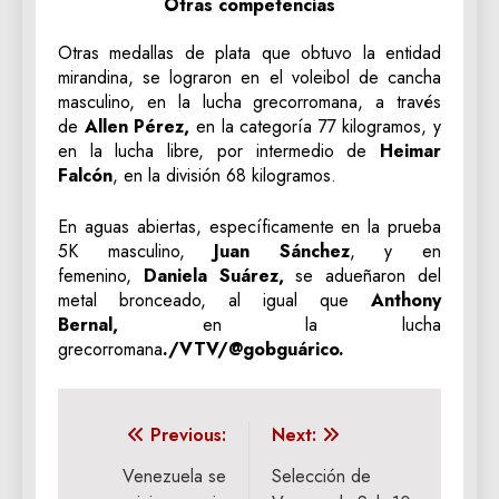
Otras competencias
Otras medallas de plata que obtuvo la entidad
mirandina, se lograron en el voleibol de cancha
masculino, en la lucha grecorromana, a través
de
Allen Pérez,
en la categoría 77 kilogramos, y
en la lucha libre, por intermedio de
Heimar
Falcón
, en la división 68 kilogramos.
En aguas abiertas, específicamente en la prueba
5K masculino,
Juan Sánchez
, y en
femenino,
Daniela Suárez,
se adueñaron del
metal bronceado, al igual que
Anthony
Bernal,
en la lucha
grecorromana
./VTV/@gobguárico.
Navegación
Previous:
Next:
de
Venezuela se
Selección de