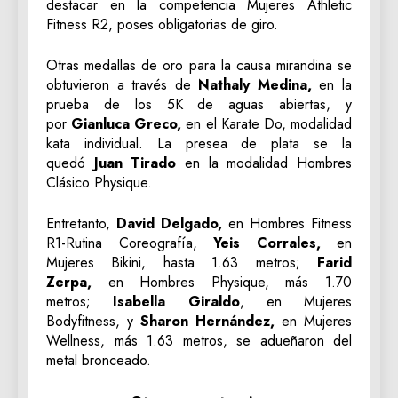
destacar en la competencia Mujeres Athletic
Fitness R2, poses obligatorias de giro.
Otras medallas de oro para la causa mirandina se
obtuvieron a través de
Nathaly Medina,
en la
prueba de los 5K de aguas abiertas, y
por
Gianluca Greco,
en el Karate Do, modalidad
kata individual. La presea de plata se la
quedó
Juan Tirado
en la modalidad Hombres
Clásico Physique.
Entretanto,
David Delgado,
en Hombres Fitness
R1-Rutina Coreografía,
Yeis Corrales,
en
Mujeres Bikini, hasta 1.63 metros;
Farid
Zerpa,
en Hombres Physique, más 1.70
metros;
Isabella Giraldo
, en Mujeres
Bodyfitness, y
Sharon Hernández,
en Mujeres
Wellness, más 1.63 metros, se adueñaron del
metal bronceado.