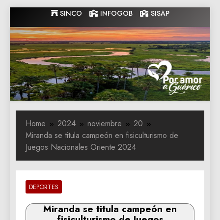
Skip
SINCO
INFOGOB
SISAP
to
content
Gobernacion
Gobernacion de Guarico
de Guarico
Home
2024
noviembre
20
Miranda se titula campeón en fisiculturismo de
Juegos Nacionales Oriente 2024
DEPORTES
Miranda se titula campeón en
fisiculturismo de Juegos