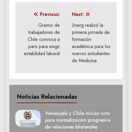
Navegación
Previous:
Next:
de
Gremio de
Unerg realizó la
trabajadores de
primera jornada de
entradas
Chile convoca a
formación
paro para exigir
académica para los
estabilidad laboral
nuevos estudiantes
de Medicina
Noticias Relacionadas
Venezuela y Chile inician ruta
para normalización progresiva
de relaciones bilaterales