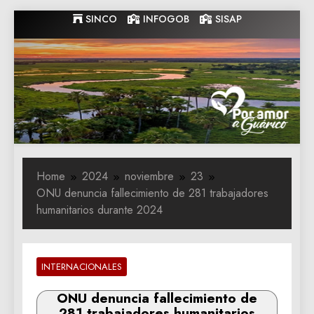
Skip
SINCO
INFOGOB
SISAP
to
content
Gobernacion
Gobernacion de Guarico
de Guarico
Home
2024
noviembre
23
ONU denuncia fallecimiento de 281 trabajadores
humanitarios durante 2024
INTERNACIONALES
ONU denuncia fallecimiento de
281 trabajadores humanitarios