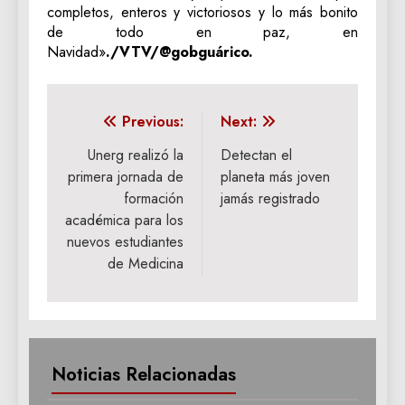
completos, enteros y victoriosos y lo más bonito
de todo en paz, en
Navidad»
./VTV/@gobguárico.
Navegación
Previous:
Next:
de
Unerg realizó la
Detectan el
primera jornada de
planeta más joven
entradas
formación
jamás registrado
académica para los
nuevos estudiantes
de Medicina
Noticias Relacionadas