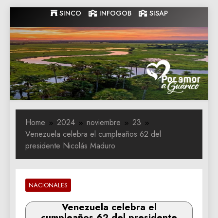
Skip
SINCO
INFOGOB
SISAP
to
content
Gobernacion
Gobernacion de Guarico
de Guarico
Home
2024
noviembre
23
Venezuela celebra el cumpleaños 62 del
presidente Nicolás Maduro
NACIONALES
Venezuela celebra el
cumpleaños 62 del presidente