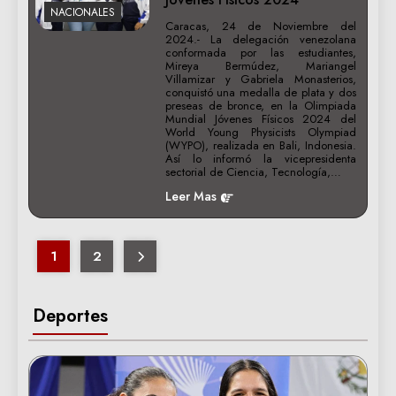
NACIONALES
Caracas, 24 de Noviembre del
2024.- La delegación venezolana
conformada por las estudiantes,
Mireya Bermúdez, Mariangel
Villamizar y Gabriela Monasterios,
conquistó una medalla de plata y dos
preseas de bronce, en la Olimpiada
Mundial Jóvenes Físicos 2024 del
World Young Physicists Olympiad
(WYPO), realizada en Bali, Indonesia.
Así lo informó la vicepresidenta
sectorial de Ciencia, Tecnología,…
Leer Mas
1
2
Deportes