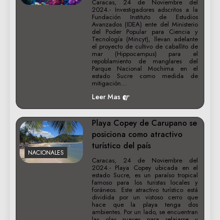
Caracas, 24 de Noviembre del
2024.- Investigadores adscritos a la
Fundación Instituto de Estudios
Avanzados (IDEA) ente del Ministerio
del Poder Popular para Ciencia y
Tecnología (Mincyt), llevan adelante
el proyecto de cultivo de caballito de
mar (Hippocampus) para el
repoblamiento de manglares del
Parque Nacional Mochima en el
estado Sucre como medida de
mitigación…
Leer Mas
Playa Copey de Carupano se
posiciona como atractivo
turístico del país
NACIONALES
Caracas, 24 de Noviembre del
2024.- Playa Copey ubicada en el
estado Sucre, es un paraíso tropical
famoso para los turistas locales y
foráneos. Este atractivo turístico está
dividida por un vistoso cerro que
hace que la playa tenga dos
ambientes. Por un lado, se encuentran
las olas suaves para relajarse y