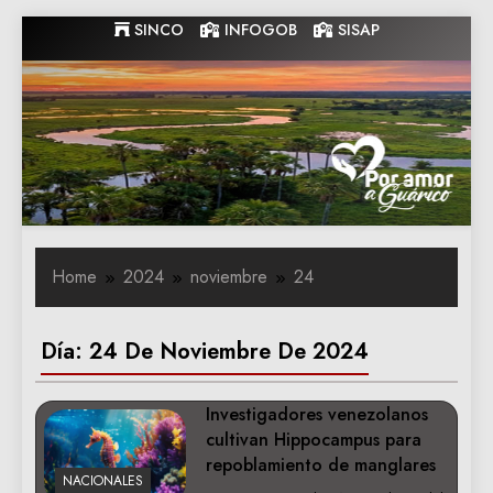
Skip
SINCO
INFOGOB
SISAP
to
content
Gobernacion
Gobernacion de Guarico
de Guarico
Home
2024
noviembre
24
Día:
24 De Noviembre De 2024
Investigadores venezolanos
cultivan Hippocampus para
repoblamiento de manglares
NACIONALES