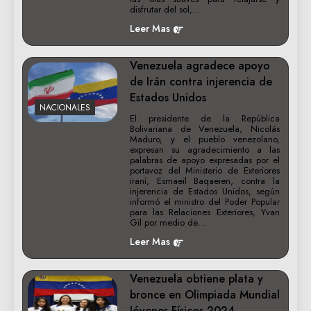
disfrutar del sol,…
Leer Mas
Venezuela agradece apoyo
de Irán contra injerencia de
Estados Unidos
NACIONALES
El presidente de la República
Bolivariana de Venezuela, Nicolás
Maduro, y el pueblo venezolano,
expresan su agradecimiento a las
palabras de apoyo expresadas por el
portavoz del Ministerio de Exteriores
iraní, Esmaeil Baqaeien, contra la
injerencia de Estados Unidos, según
informó el ministro del Poder Popular
para las Relaciones Exteriores, Yvan
Gil por medio de…
Leer Mas
Venezuela obtiene plata y
bronce en Olimpiada Mundial
Jóvenes Físicos 2024