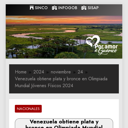
Skip
SINCO
INFOGOB
SISAP
to
content
Gobernacion
Gobernacion de Guarico
de Guarico
Home
2024
noviembre
24
Venezuela obtiene plata y bronce en Olimpiada
Mundial Jóvenes Físicos 2024
NACIONALES
Venezuela obtiene plata y
bronce en Olimpiada Mundial