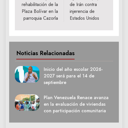
entradas
rehabilitación de la
de Irán contra
Plaza Bolívar en la
injerencia de
parroquia Cazorla
Estados Unidos
Noticias Relacionadas
Inicio del año escolar 2026-
2027 será para el 14 de
septiembre
Plan Venezuela Renace avanza
en la evaluación de viviendas
con participación comunitaria