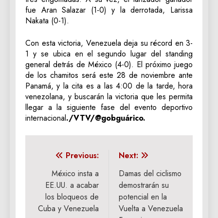
fue Aran Salazar (1-0) y la derrotada, Larissa
Nakata (0-1).
Con esta victoria, Venezuela deja su récord en 3-
1 y se ubica en el segundo lugar del standing
general detrás de México (4-0). El próximo juego
de los chamitos será este 28 de noviembre ante
Panamá, y la cita es a las 4:00 de la tarde, hora
venezolana, y buscarán la victoria que les permita
llegar a la siguiente fase del evento deportivo
internacional
./VTV/@gobguárico.
Navegación
Previous:
Next:
de
México insta a
Damas del ciclismo
EE.UU. a acabar
demostrarán su
entradas
los bloqueos de
potencial en la
Cuba y Venezuela
Vuelta a Venezuela