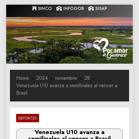
Skip
SINCO
INFOGOB
SISAP
to
content
Gobernacion
Gobernacion de Guarico
de Guarico
Home
2024
noviembre
28
Venezuela U10 avanza a semifinales al vencer a
Brasil
DEPORTES
Venezuela U10 avanza a
semifinales al vencer a Brasil