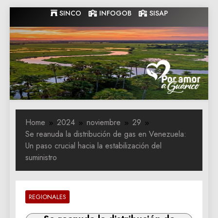
Skip
SINCO
INFOGOB
SISAP
to
content
Gobernacion
Gobernacion de Guarico
de Guarico
Home
2024
noviembre
29
Se reanuda la distribución de gas en Venezuela:
Un paso crucial hacia la estabilización del
suministro
REGIONALES