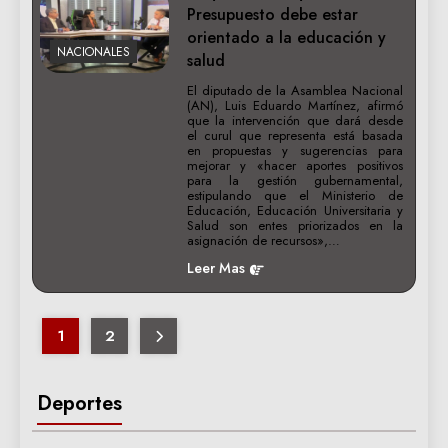
Presupuesto debe estar
orientado a la educación y
NACIONALES
salud
El diputado de la Asamblea Nacional
(AN), Luis Eduardo Martínez, afirmó
que la intervención que dará desde
el curul que representa está basada
en propuestas y sugerencias para
mejorar y «hacer aportes positivos
para la gestión gubernamental,
estipulando que el Ministerio de
Educación, Educación Universitaria y
Salud son entes priorizados en la
asignación de recursos»,…
Leer Mas
1
2
Deportes