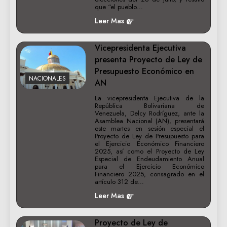
que “el pueblo…
Leer Mas
Vicepresidenta Ejecutiva
presenta Proyecto de Ley de
Presupuesto Económico en
NACIONALES
AN
La vicepresidenta Ejecutiva de la
República Bolivariana de
Venezuela, Delcy Rodríguez, ante la
Asamblea Nacional (AN), presentará
este martes en sesión especial el
Proyecto de Ley de Presupuesto para
el Ejercicio Económico Financiero
2025, así como el Proyecto de Ley
Especial de Endeudamiento Anual
para el Ejercicio Económico
Financiero 2025, consagrado en el
artículo 312 de…
Leer Mas
Proyecto de Ley de