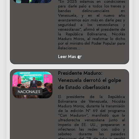
“En 2025 estamos en condiciones
para darle palo a todos los trenes y
bandas delincuenciales en
Venezuela, y en el nuevo año
avanzaremos aún más en darle paz y
seguridad a los venezolanos y
venezolanas”, afirmó el presidente de
la República Bolivariana, Nicolás
Maduro Moros, al reafirmar lo dicho
por el ministro del Poder Popular para
Relaciones…
Leer Mas
Presidente Maduro:
Venezuela derrotó el golpe
de Estado ciberfascista
NACIONALES
El presidente de la República
Bolivariana de Venezuela, Nicolás
Maduro Moros, durante la transmisión
de la edición N° 69 del programa
“Con Maduro+”, manifestó que la
ultraderecha venezolana junto al
imperio de EE. UU., prepararon e
infectaron las redes con odio y
saboteo durante las pasadas
elecciones del 28 de julio, y resaltó