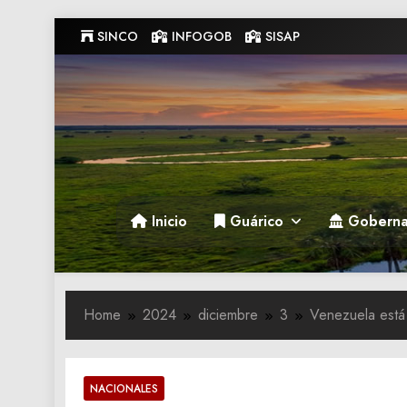
Skip
SINCO
INFOGOB
SISAP
to
content
Gobernacion de Guarico
Gobernacion de Guarico
Inicio
Guárico
Goberna
Home
2024
diciembre
3
Venezuela está
NACIONALES