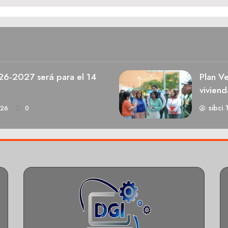
026-2027 será para el 14
Plan V
viviend
sibci 
026
0