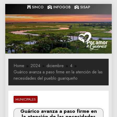
Skip
SINCO
INFOGOB
SISAP
to
content
Gobernacion
Gobernacion de Guarico
de Guarico
Home
2024
diciembre
4
Guárico avanza a paso firme en la atención de las
necesidades del pueblo guariqueño
MUNICIPALES
Guárico avanza a paso firme en
la atención de las necesidades