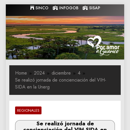
Skip
SINCO
INFOGOB
SISAP
to
content
Gobernacion
Gobernacion de Guarico
de Guarico
Home
2024
diciembre
4
Se realizó jornada de concienciación del VIH-
SIDA en la Unerg
REGIONALES
Se realizó jornada de
concienciación del VIH-SIDA en