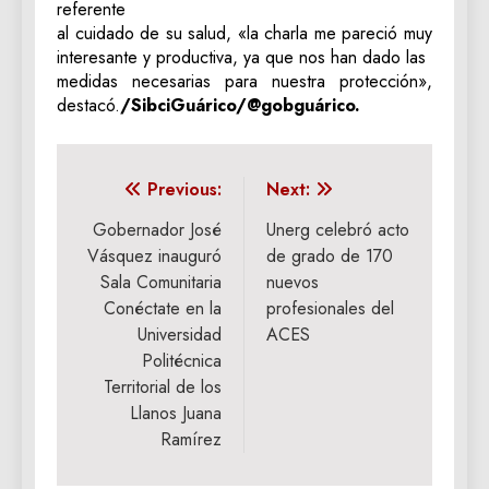
referente
al cuidado de su salud, «la charla me pareció muy
interesante y productiva, ya que nos han dado las
medidas necesarias para nuestra protección»,
destacó.
/SibciGuárico/@gobguárico.
Navegación
Previous:
Next:
de
Gobernador José
Unerg celebró acto
Vásquez inauguró
de grado de 170
entradas
Sala Comunitaria
nuevos
Conéctate en la
profesionales del
Universidad
ACES
Politécnica
Territorial de los
Llanos Juana
Ramírez