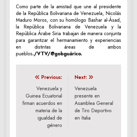
Como parte de la amistad que une al presidente
de la República Bolivariana de Venezuela, Nicolás
Maduro Moros, con su homólogo Bashar al-Ásad,
la República Bolivariana de Venezuela y la
República Árabe Siria trabajan de manera conjunta
para garantizar el hermanamiento y experiencias
en distintas áreas de ambos
pueblos
./VTV/@gobguárico.
Navegación
Previous:
Next:
de
Venezuela y
Venezuela
Guinea Ecuatorial
presente en
entradas
firman acuerdos en
Asamblea General
materia de la
de Tiro Deportivo
igualdad de
en Italia
género