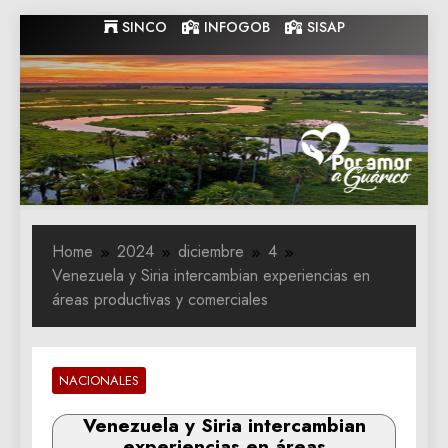
Skip
SINCO
INFOGOB
SISAP
to
content
Gobernacion
Gobernacion de Guarico
de Guarico
Home
2024
diciembre
4
Venezuela y Siria intercambian experiencias en
áreas productivas y comerciales
NACIONALES
Venezuela y Siria intercambian
experiencias en áreas