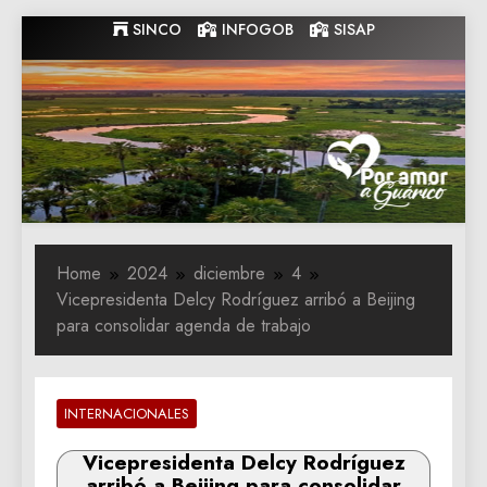
Skip
SINCO
INFOGOB
SISAP
to
content
Gobernacion
Gobernacion de Guarico
de Guarico
Home
2024
diciembre
4
Vicepresidenta Delcy Rodríguez arribó a Beijing
para consolidar agenda de trabajo
INTERNACIONALES
Vicepresidenta Delcy Rodríguez
arribó a Beijing para consolidar