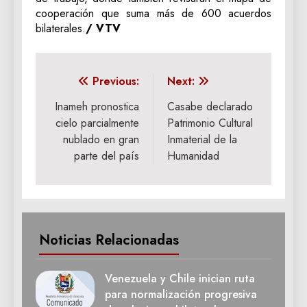
cooperación que suma más de 600 acuerdos
bilaterales.
/ VTV
Navegación
Previous:
Next:
de
Inameh pronostica
Casabe declarado
cielo parcialmente
Patrimonio Cultural
entradas
nublado en gran
Inmaterial de la
parte del país
Humanidad
Noticias Relacionadas
Venezuela y Chile inician ruta
para normalización progresiva