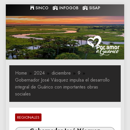
Skip
SINCO
INFOGOB
SISAP
to
content
Gobernacion
Gobernacion de Guarico
de Guarico
Home
2024
diciembre
9
Gobernador José Vásquez impulsa el desarrollo
integral de Guárico con importantes obras
sociales
REGIONALES