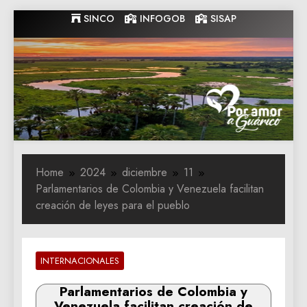
Skip
SINCO
INFOGOB
SISAP
to
content
Gobernacion
Gobernacion de Guarico
de Guarico
Home
2024
diciembre
11
Parlamentarios de Colombia y Venezuela facilitan
creación de leyes para el pueblo
INTERNACIONALES
Parlamentarios de Colombia y
Venezuela facilitan creación de