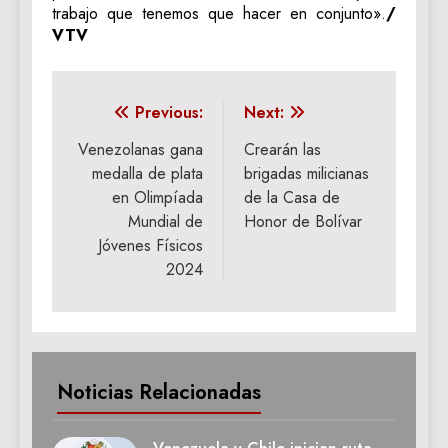
trabajo que tenemos que hacer en conjunto».
/
VTV
Navegación
Previous:
Next:
de
Venezolanas gana
Crearán las
medalla de plata
brigadas milicianas
entradas
en Olimpíada
de la Casa de
Mundial de
Honor de Bolívar
Jóvenes Físicos
2024
Noticias Relacionadas