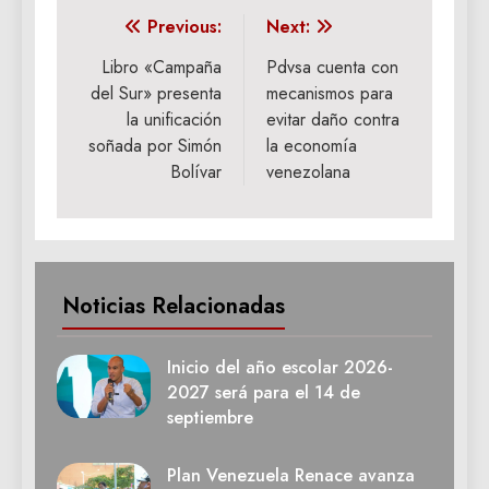
Navegación
Previous:
Next:
de
Libro «Campaña
Pdvsa cuenta con
del Sur» presenta
mecanismos para
entradas
la unificación
evitar daño contra
soñada por Simón
la economía
Bolívar
venezolana
Noticias Relacionadas
Inicio del año escolar 2026-
2027 será para el 14 de
septiembre
Plan Venezuela Renace avanza