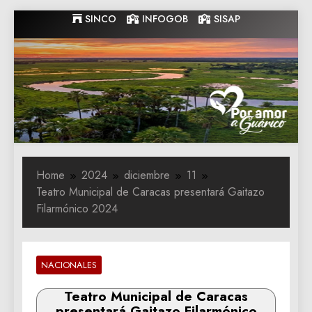
Skip
SINCO
INFOGOB
SISAP
to
content
Gobernacion
Gobernacion de Guarico
de Guarico
Home
2024
diciembre
11
Teatro Municipal de Caracas presentará Gaitazo
Filarmónico 2024
NACIONALES
Teatro Municipal de Caracas
presentará Gaitazo Filarmónico