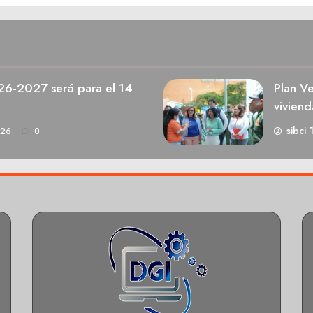
026-2027 será para el 14
Plan V
viviend
sibci 
026
0