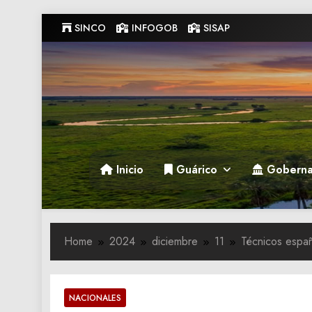
Skip
SINCO
INFOGOB
SISAP
to
content
Gobernacion de Guarico
Gobernacion de Guarico
Inicio
Guárico
Goberna
Home
2024
diciembre
11
Técnicos españ
NACIONALES