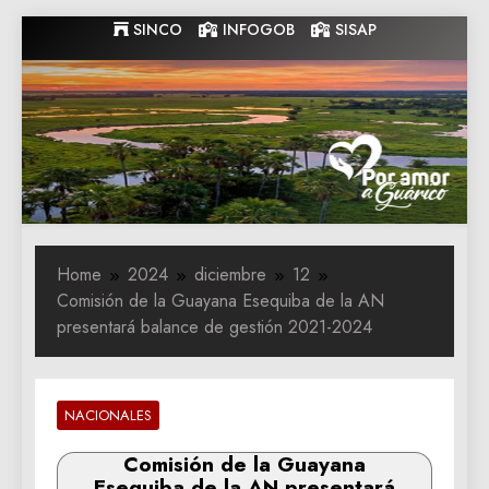
Skip
SINCO
INFOGOB
SISAP
to
content
Gobernacion
Gobernacion de Guarico
de Guarico
Home
2024
diciembre
12
Comisión de la Guayana Esequiba de la AN
presentará balance de gestión 2021-2024
NACIONALES
Comisión de la Guayana
Esequiba de la AN presentará